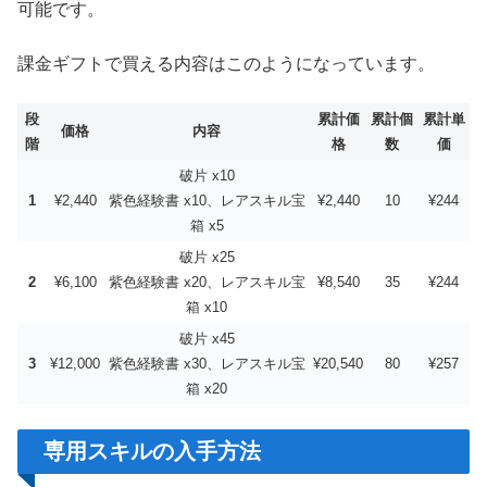
可能です。
課金ギフトで買える内容はこのようになっています。
段
累計価
累計個
累計単
価格
内容
階
格
数
価
破片 x10
1
¥2,440
紫色経験書 x10、レアスキル宝
¥2,440
10
¥244
箱 x5
破片 x25
2
¥6,100
紫色経験書 x20、レアスキル宝
¥8,540
35
¥244
箱 x10
破片 x45
3
¥12,000
紫色経験書 x30、レアスキル宝
¥20,540
80
¥257
箱 x20
専用スキルの入手方法