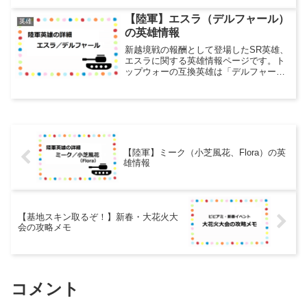
のスキルや使い所の考察などを書いてい
きます。情報更新日：英雄の詳細英雄名
【陸軍】エスラ（デルフャール）
英雄
マミエル／ヴィリアー...
の英雄情報
新越境戦の報酬として登場したSR英雄、
エスラに関する英雄情報ページです。ト
ップウォーの互換英雄は「デルフャー
ル」になります。新しいSR英雄はシクル
以来、約1年ぶりの登場となるかと思いま
す。エスラはシクル同様採集特化型で、
しかも古代部品の採集...
【陸軍】ミーク（小芝風花、Flora）の英
雄情報
【基地スキン取るぞ！】新春・大花火大
会の攻略メモ
コメント