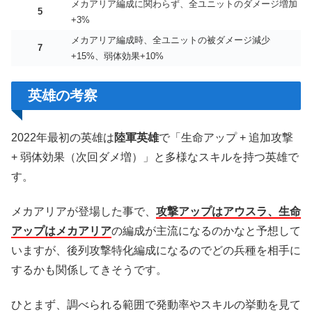
メカアリア編成に関わらず、全ユニットのダメージ増加
5
+3%
メカアリア編成時、全ユニットの被ダメージ減少
7
+15%、弱体効果+10%
英雄の考察
2022年最初の英雄は
陸軍英雄
で「生命アップ + 追加攻撃
+ 弱体効果（次回ダメ増）」と多様なスキルを持つ英雄で
す。
メカアリアが登場した事で、
攻撃アップはアウスラ、生命
アップはメカアリア
の編成が主流になるのかなと予想して
いますが、後列攻撃特化編成になるのでどの兵種を相手に
するかも関係してきそうです。
ひとまず、調べられる範囲で発動率やスキルの挙動を見て