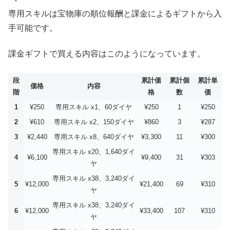
専用スキルは宝物庫の順位報酬と課金によるギフトから入
手可能です。
課金ギフトで買える内容はこのようになっています。
段
累計価
累計個
累計単
価格
内容
階
格
数
価
1
¥250
専用スキル x1、60ダイヤ
¥250
1
¥250
2
¥610
専用スキル x2、150ダイヤ
¥860
3
¥287
3
¥2,440
専用スキル x8、640ダイヤ
¥3,300
11
¥300
専用スキル x20、1,640ダイ
4
¥6,100
¥9,400
31
¥303
ヤ
専用スキル x38、3,240ダイ
5
¥12,000
¥21,400
69
¥310
ヤ
専用スキル x38、3,240ダイ
6
¥12,000
¥33,400
107
¥310
ヤ