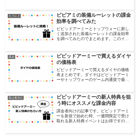
が貯まっていき、ランクアップする事で
様々な特典を受けられるようになりま
す。VIP特典だけでも結構差が付くように
ビビアミの装備ルーレットの課金
イベント
なり、高VIP...
効率を調べてみた
ビビッドアーミーとトップウォーに新し
く追加された装備ルーレットの課金効率
を調べてみたのでまとめます。このイベ
ントは10月18日に突如追加されたもので
すが、個人的には今一番欲しいアイテム
が兵種装備なので注目してます。目標は
ビビッドアーミーで買えるダイヤ
課金
橙装備ですが、紫装備...
の価格表
ビビッドアーミーで買えるダイヤの価格
表まとめです。ダイヤはビビッドアーミ
ーやトップウォーのゲーム内通貨で最も
利用頻度が高いので、課金する場合はな
るべくお得なレートで購入しましょう。
ダイヤの価格表定価は1ダイヤ＝2円なの
ビビッドアーミーの新人特典を狙
初心者向け
で、それ以下で購入可能...
う時にオススメな課金内容
課金者向けの記事です。ビビッドアーミ
ーを新規で始めた時、一週間限定で受け
取れる新人特典イベントはお得ですの
で、課金を検討しているならこの時がベ
ストでしょう。新人特典は4万円までの課
金額に応じて様々なアイテムを受け取れ