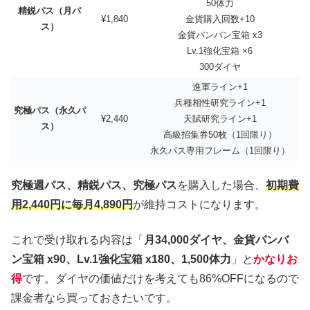
50体力
精鋭パス（月パ
¥1,840
金貨購入回数+10
ス）
金貨バンバン宝箱 x3
Lv.1強化宝箱 ×6
300ダイヤ
進軍ライン+1
兵種相性研究ライン+1
究極パス（永久パ
¥2,440
天賦研究ライン+1
ス）
高級招集券50枚（1回限り）
永久パス専用フレーム（1回限り）
究極週パス、精鋭パス、究極パス
を購入した場合、
初期費
用2,440円に毎月4,890円
が維持コストになります。
これで受け取れる内容は「
月34,000ダイヤ、金貨バンバ
ン宝箱 x90、Lv.1強化宝箱 x180、1,500体力
」と
かなりお
得
です。ダイヤの価値だけを考えても86%OFFになるので
課金者なら買っておきたいです。