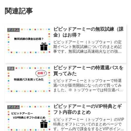
関連記事
ビビッドアーミーの無双試練（課
アイテム
金）はお得？
ビビッドアーミー（トップウォー）の定
期イベント無双試練についてのまとめ記
事です。無双試練は高速砲火などの強化
部品が入手できるちょっとしたイベント
ですが、課金要素もあるのでこれがお買
い得かどうかを調査しました。無双試練
ビビッドアーミーの特選週パスを
課金
のイベント概要無双試練は...
買ってみた
ビビッドアーミーとトップウォーで特選
週パスが販売開始になったので買ってみ
ました。※ トップウォーでは特注週パス
手頃な価格でぱっと見では損か得かよく
わからないと思うのでこの特選週パスを
原価計算してみます。特選週パスの概要
ビビッドアーミーのVIP特典とギ
アイテム
特選週パスは2020年...
フト内容のまとめ
ビビッドアーミー（トップウォー）のVIP
特典とギフトについてのまとめページで
す。ゲーム内で課金をするとVIPポイント