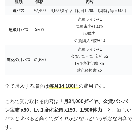
種類
価格
内容
週パス
¥2,400
4,800ダイヤ（初日1,200、以降は毎日600）
進軍ライン+1
進軍速度+100%
超級月パス
¥500
50体力
金貨購入回数+10
進軍ライン+1
金貨バンバン宝箱 x2
進化の月パス
¥1,680
Lv.1強化宝箱 ×5
紫色経験書 x2
全て購入する場合は
毎月14,180円
の費用です。
これで受け取れる内容は「
月24,000ダイヤ、金貨バンバ
ン宝箱 x60、Lv.1強化宝箱 x150、1,500体力
」と、新しい
パスと比べると高くてダイヤが少ないという残念な内容で
す。