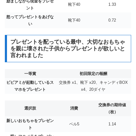
励ましながら現金をプレゼ
靴下40
1.33
ント
怒ってプレゼントをあげな
靴下40
0.72
い
プレゼントを配っている最中、大切なおもちゃ
を親に壊された子供からプレゼントが欲しいと
言われました
一等賞
初回限定の報酬
ビビアミが起動しているス
交換券 x1、靴下 x20、キャンディBOX
マホをプレゼント
x4、20ダイヤ
交換券の期待値
選択肢
消費
（枚）
新しいおもちゃをプレゼン
ベル5
1.14
ト