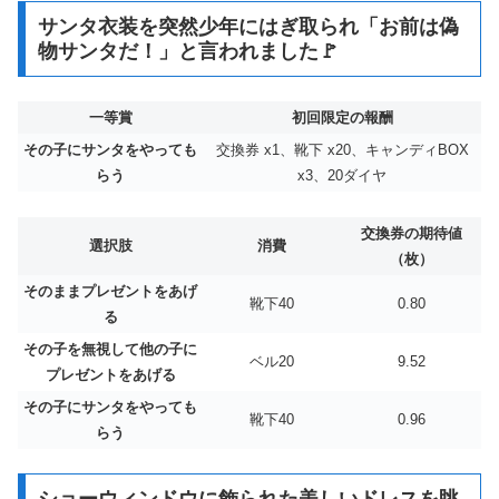
サンタ衣装を突然少年にはぎ取られ「お前は偽
物サンタだ！」と言われました🚩
一等賞
初回限定の報酬
その子にサンタをやっても
交換券 x1、靴下 x20、キャンディBOX
らう
x3、20ダイヤ
交換券の期待値
選択肢
消費
（枚）
そのままプレゼントをあげ
靴下40
0.80
る
その子を無視して他の子に
ベル20
9.52
プレゼントをあげる
その子にサンタをやっても
靴下40
0.96
らう
ショーウィンドウに飾られた美しいドレスを眺