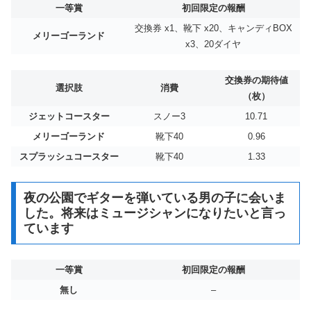
一等賞
初回限定の報酬
交換券 x1、靴下 x20、キャンディBOX
メリーゴーランド
x3、20ダイヤ
交換券の期待値
選択肢
消費
（枚）
ジェットコースター
スノー3
10.71
メリーゴーランド
靴下40
0.96
スプラッシュコースター
靴下40
1.33
夜の公園でギターを弾いている男の子に会いま
した。将来はミュージシャンになりたいと言っ
ています
一等賞
初回限定の報酬
無し
–