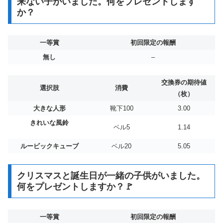
来ない子がいました。何をプレゼントします
か？
一等賞
初回限定の報酬
無し
–
交換券の期待値
選択肢
消費
（枚）
大きな人形
靴下100
3.00
きれいな風鈴
ベル5
1.14
ルービックキューブ
ベル20
5.05
クリスマスと誕生日が一緒の子供がいました。
何をプレゼントしますか？🚩
一等賞
初回限定の報酬