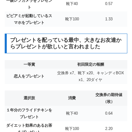
一眼レフカメラをプレゼン
靴下40
0.57
ト
ビビアミが起動しているス
靴下100
1.33
マホをプレゼント
プレゼントを配っている最中、大きなお友達か
らプレゼントが欲しいと言われました
一等賞
初回限定の報酬
交換券 x7、靴下 x20、キャンディBOX
恋人をプレゼント
x1、20ダイヤ
交換券の期待値
選択肢
消費
（枚）
１年分のフライドチキンを
靴下40
0.64
プレゼント
ダイエット効果のあるお茶
靴下100
2.20