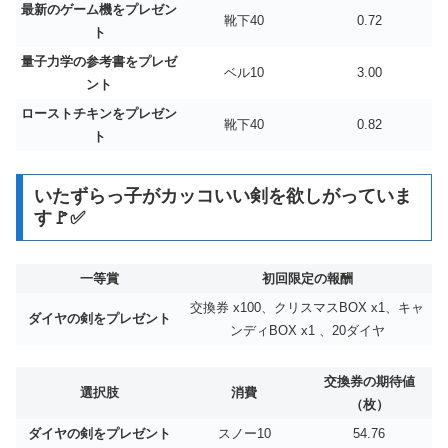
最新のゲーム機をプレゼン
靴下40
0.72
ト
量子力学の参考書をプレゼ
ベル10
3.00
ント
ローストチキンをプレゼン
靴下40
0.82
ト
いたずらっ子がカッコいい剣を欲しがっていま
す🚩✅
一等賞
初回限定の報酬
交換券 x100、クリスマスBOX x1、キャ
ダイヤの剣をプレゼント
ンディBOX x1 、20ダイヤ
交換券の期待値
選択肢
消費
（枚）
ダイヤの剣をプレゼント
スノー10
54.76