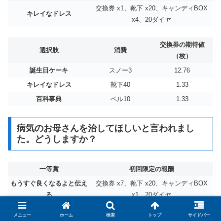
交換券 x1、靴下 x20、キャンディBOX
キレイなドレス
x4、20ダイヤ
交換券の期待値
選択肢
消費
（枚）
誕生日ケーキ
スノー3
12.76
キレイなドレス
靴下40
1.33
百科事典
ベル10
1.33
病気のお母さんを治してほしいと言われまし
た。どうしますか？
一等賞
初回限定の報酬
もうすぐ良くなるよと伝え
交換券 x7、靴下 x20、キャンディBOX
る
x1、20ダイヤ
メニュー
ホーム
検索
トップ
サイドバー
交換券の期待値