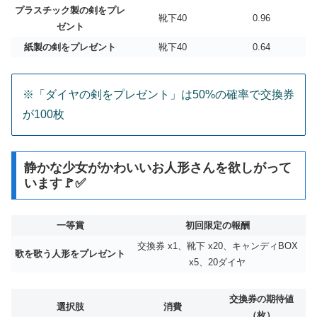
プラスチック製の剣をプレ
靴下40
0.96
ゼント
紙製の剣をプレゼント
靴下40
0.64
※「ダイヤの剣をプレゼント」は50%の確率で交換券
が100枚
静かな少女がかわいいお人形さんを欲しがって
います🚩✅
一等賞
初回限定の報酬
交換券 x1、靴下 x20、キャンディBOX
歌を歌う人形をプレゼント
x5、20ダイヤ
交換券の期待値
選択肢
消費
（枚）