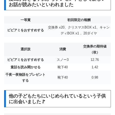
お話が読みたいといわれました
一等賞
初回限定の報酬
交換券 x20、クリスマスBOX x1、キャン
ビビアミをおすすめする
ディBOX x1 、20ダイヤ
交換券の期待値
選択肢
消費
（枚）
ビビアミをおすすめする
スノー3
12.76
童話を読み聞かせる
靴下40
1.42
千夜一夜物語をプレゼント
靴下40
0.98
する
他の子どもたちにいじめられているという子供
に出会いました🚩