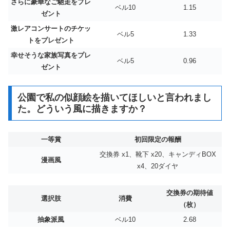
さらに豪華なご馳走をプレ
ベル10
1.15
ゼント
激レアコンサートのチケッ
ベル5
1.33
トをプレゼント
幸せそうな家族写真をプレ
ベル5
0.96
ゼント
公園で私の似顔絵を描いてほしいと言われまし
た。どういう風に描きますか？
一等賞
初回限定の報酬
交換券 x1、靴下 x20、キャンディBOX
漫画風
x4、20ダイヤ
交換券の期待値
選択肢
消費
（枚）
抽象派風
ベル10
2.68