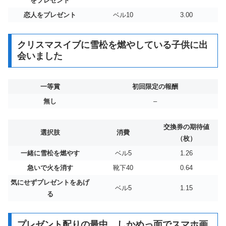
をプレゼント
恋人をプレゼント
ベル10
3.00
クリスマスイブに雪松を燃やしている子供に出
会いました
一等賞
初回限定の報酬
無し
–
交換券の期待値
選択肢
消費
（枚）
一緒に雪松を燃やす
ベル5
1.26
急いで火を消す
靴下40
0.64
気にせずプレゼントをあげ
ベル5
1.15
る
プレゼント配りの最中、しかめっ面でスマホ画