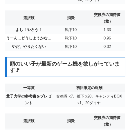
交換券の期待値
選択肢
消費
（枚）
よし！やろう！
靴下10
1.33
うーん…どうしようかな…
靴下10
0.96
やだ、やりたくない
靴下10
0.32
頭のいい子が最新のゲーム機を欲しがっていま
す🚩
一等賞
初回限定の報酬
量子力学の参考書をプレゼ
交換券 x7、靴下 x20、キャンディBOX
ント
x1、20ダイヤ
交換券の期待値
選択肢
消費
（枚）