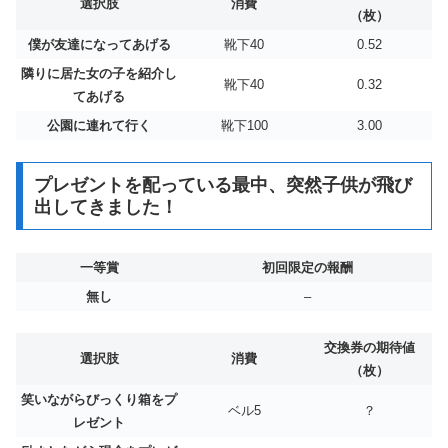
選択肢
消費
（枚）
僕が友達になってあげる
靴下40
0.52
隣りに居た女の子を紹介し
靴下40
0.32
てあげる
公園に連れて行く
靴下100
3.00
プレゼントを配っている最中、突然子供が飛び
出してきました！
一等賞
初回限定の報酬
無し
–
交換券の期待値
選択肢
消費
（枚）
笑いながらびっくり箱をプ
ベル5
？
レゼント