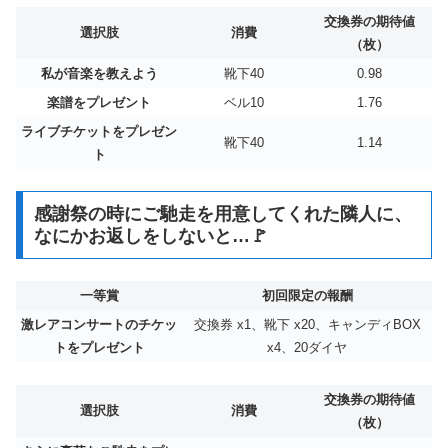
交換券の期待値
選択肢
消費
（枚）
私が音楽を教えよう
靴下40
0.98
楽譜をプレゼント
ベル10
1.76
ライブチケットをプレゼン
靴下40
1.14
ト
感謝祭の時にご馳走を用意してくれた隣人に、
なにかお返しをしないと…🚩
一等賞
初回限定の報酬
激レアコンサートのチケッ
交換券 x1、靴下 x20、キャンディBOX
トをプレゼント
x4、20ダイヤ
交換券の期待値
選択肢
消費
（枚）