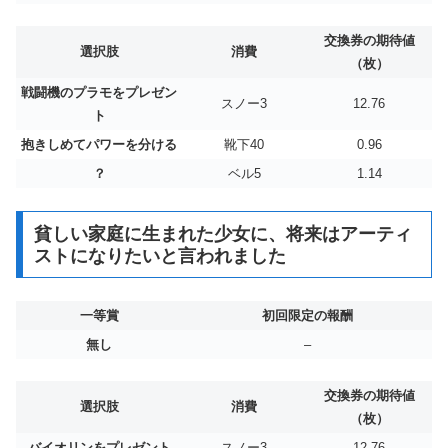
交換券の期待値
選択肢
消費
（枚）
戦闘機のプラモをプレゼン
スノー3
12.76
ト
抱きしめてパワーを分ける
靴下40
0.96
？
ベル5
1.14
貧しい家庭に生まれた少女に、将来はアーティ
ストになりたいと言われました
一等賞
初回限定の報酬
無し
–
交換券の期待値
選択肢
消費
（枚）
バイオリンをプレゼント
スノー3
12.76