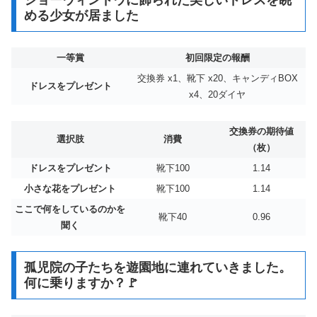
める少女が居ました
一等賞
初回限定の報酬
交換券 x1、靴下 x20、キャンディBOX
ドレスをプレゼント
x4、20ダイヤ
交換券の期待値
選択肢
消費
（枚）
ドレスをプレゼント
靴下100
1.14
小さな花をプレゼント
靴下100
1.14
ここで何をしているのかを
靴下40
0.96
聞く
孤児院の子たちを遊園地に連れていきました。
何に乗りますか？🚩