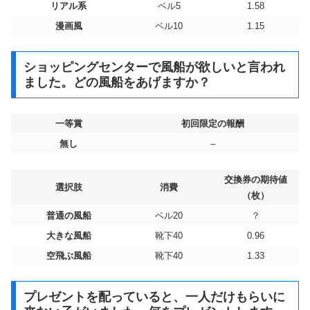
リアル系
ベル5
1.58
漫画風
ベル10
1.15
ショッピングセンターで風船が欲しいと言われ
ました。どの風船をあげますか？
一等賞
初回限定の報酬
無し
–
交換券の期待値
選択肢
消費
（枚）
普通の風船
ベル20
？
大きな風船
靴下40
0.96
空飛ぶ風船
靴下40
1.33
プレゼントを配っていると、一人だけもらいに