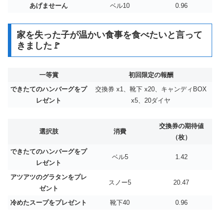
あげませーん
ベル10
0.96
家を失った子が温かい食事を食べたいと言って
きました🚩
一等賞
初回限定の報酬
できたてのハンバーグをプ
交換券 x1、靴下 x20、キャンディBOX
レゼント
x5、20ダイヤ
交換券の期待値
選択肢
消費
（枚）
できたてのハンバーグをプ
ベル5
1.42
レゼント
アツアツのグラタンをプレ
スノー5
20.47
ゼント
冷めたスープをプレゼント
靴下40
0.96