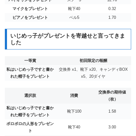
マイクをプレゼント
靴下40
0.32
ピアノをプレゼント
ベル5
1.70
いじめっ子がプレゼントを寄越せと言ってきま
した
一等賞
初回限定の報酬
私はいじめっ子ですと書か
交換券 x1、靴下 x20、キャンディBOX
れた帽子をプレゼント
x5、20ダイヤ
交換券の期待値
選択肢
消費
（枚）
私はいじめっ子ですと書か
靴下100
1.58
れた帽子をプレゼント
ボロボロの人形をプレゼン
靴下40
3.00
ト