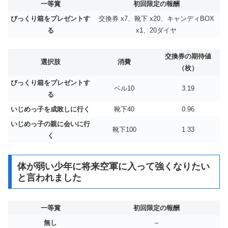
一等賞
初回限定の報酬
びっくり箱をプレゼントす
交換券 x7、靴下 x20、キャンディBOX
る
x1、20ダイヤ
交換券の期待値
選択肢
消費
（枚）
びっくり箱をプレゼントす
ベル10
3.19
る
いじめっ子を成敗しに行く
靴下40
0.96
いじめっ子の親に会いに行
靴下100
1.33
く
体が弱い少年に将来空軍に入って強くなりたい
と言われました
一等賞
初回限定の報酬
無し
–