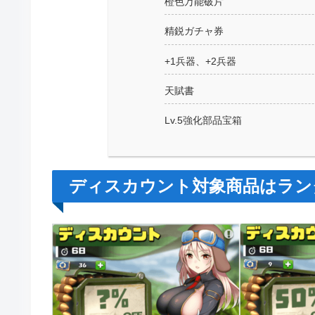
橙色万能破片
精鋭ガチャ券
+1兵器、+2兵器
天賦書
Lv.5強化部品宝箱
ディスカウント対象商品はラン