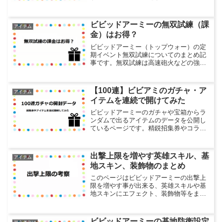
が貯まっていき、ランクアップする事で
様々な特典を受けられるようになりま
す。VIP特典だけでも結構差が付くように
ビビッドアーミーの無双試練（課
アイテム
なり、高VIP...
金）はお得？
ビビッドアーミー（トップウォー）の定
期イベント無双試練についてのまとめ記
事です。無双試練は高速砲火などの強化
部品が入手できるちょっとしたイベント
ですが、課金要素もあるのでこれがお買
い得かどうかを調査しました。無双試練
【100連】ビビアミのガチャ・ア
アイテム
のイベント概要無双試練は...
イテムを連続で開けてみた
ビビッドアーミーのガチャや宝箱からラ
ンダムで出るアイテムのデータを公開し
ているページです。精鋭招集券やコラボ
基地スキンの交換などアイテムがどんな
感じで出るのか参考用に載せています。
ダイヤ福袋毎日3個まで購入可能なダイヤ
出撃上限を増やす英雄スキル、基
アイテム
福袋の開封データです。...
地スキン、装飾物のまとめ
このページはビビッドアーミーの出撃上
限を増やす事が出来る、英雄スキルや基
地スキンにエフェクト、装飾物等をまと
めているページです。出撃上限を増やす
時のコスパが知りたいという要望を頂い
て、そう言えば深く考えた事無かったな
ビビッドアーミーの基地防衛設定