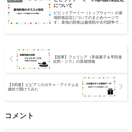
初心者向け
と思い調べてみました。出...
について
ビビッドアーミー（トップウォー）の基
地防衛設定についてのまとめページで
す。基地の防衛は越境戦や古代闘争で特
に重要になってきますが、防衛は対人戦
の中でも特に難しい要素だと思っていま
す。英雄や兵種装備が揃っていなかった
りすると、防衛設定をしてい...
【陸軍】フェリシア（草薙素子＆早田進
次郎・ジラ）の英雄情報
【100連】ビビアミのガチャ・アイテムを
連続で開けてみた
コメント