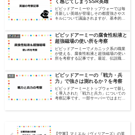
く感じてしまうSSR英雄
ビビッドアーミーやトップウォーでは毎
月新しい英雄が登場しその都度強さやス
キルについて議論されますが、基本的に
は新英雄は強い傾向にあるのでその影響
で弱く感じてしまうSSR英雄についてま
とめました。SSR英雄は星5のLv.120にす
ビビッドアーミーの腐食性粘液と
アイテム
るだけでも大...
超強磁場の使い所を考察
ビビッドアーミーでメカニック系の職業
が使える、腐食性粘液と超強磁場の使い
所を考察する記事です。最近、伝説職人
としても遊ぶ機会が増えたのですが、弱
体化施設だけじゃなくこれらのトラップ
系アイテムも使い出したので有効な使い
ビビッドアーミーの「戦力・兵
考察
方を色々試している最中で...
力」で強さは測れるか？を考察
ビビッドアーミーとトップウォーで新し
く導入された「戦力と兵力」についての
考察記事です。一部サーバーではまだ未
実装ですが、2022年5月26日のアップデ
ートで大体のサーバーにこの新しい戦力
指標が導入されました。新しい戦力表示
について調べてみる...
【空軍】マミエル（ヴィリアーズ）の英