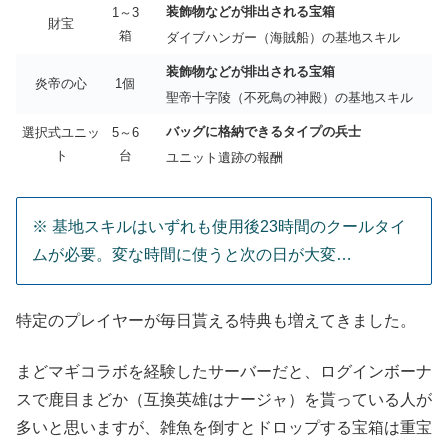
装飾物などが排出される宝箱
1～3
財宝
箱
ダイブハンガー（海賊船）の基地スキル
装飾物などが排出される宝箱
炎帝の心
1個
聖帝十字陵（不死鳥の神殿）の基地スキル
バッグに格納できるタイプの兵士
選択式ユニッ
5～6
ト
台
ユニット遺跡の報酬
※ 基地スキルはいずれも使用後23時間のクールタイ
ムが必要。変な時間に使うと次の日が大変…
特定のプレイヤーが毎日貰える特典も増えてきました。
まどマギコラボを経験したサーバーだと、ログインボーナ
スで鹿目まどか（互換英雄はナージャ）を貰っている人が
多いと思いますが、雑魚を倒すとドロップする宝箱は重宝