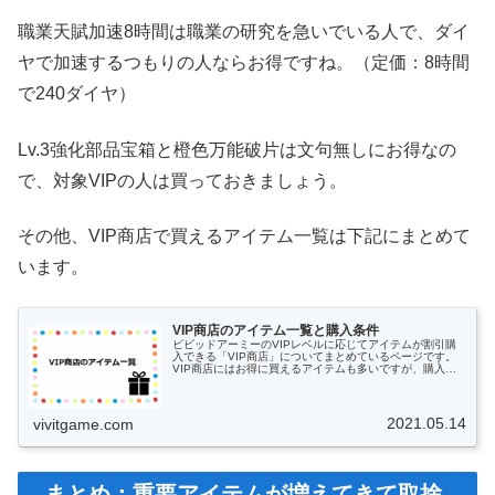
職業天賦加速8時間は職業の研究を急いでいる人で、ダイ
ヤで加速するつもりの人ならお得ですね。（定価：8時間
で240ダイヤ）
Lv.3強化部品宝箱と橙色万能破片は文句無しにお得なの
で、対象VIPの人は買っておきましょう。
その他、VIP商店で買えるアイテム一覧は下記にまとめて
います。
VIP商店のアイテム一覧と購入条件
ビビッドアーミーのVIPレベルに応じてアイテムが割引購
入できる「VIP商店」についてまとめているページです。
VIP商店にはお得に買えるアイテムも多いですが、購入す
るには一定以上のVIPランクが必要だったり、購入回数が
制限がされている物が多いためその情報を一覧化していま
す。
2021.05.14
vivitgame.com
まとめ：重要アイテムが増えてきて取捨