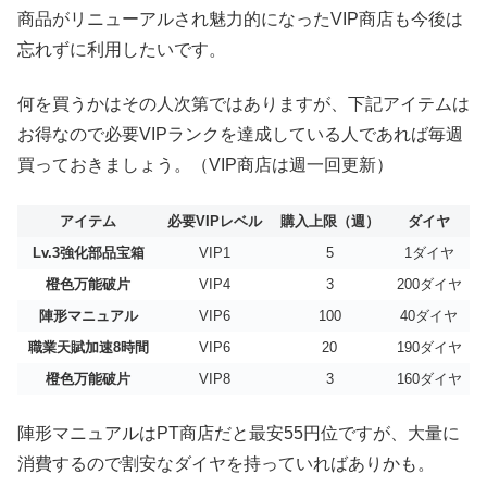
商品がリニューアルされ魅力的になったVIP商店も今後は
忘れずに利用したいです。
何を買うかはその人次第ではありますが、下記アイテムは
お得なので必要VIPランクを達成している人であれば毎週
買っておきましょう。（VIP商店は週一回更新）
アイテム
必要VIPレベル
購入上限（週）
ダイヤ
Lv.3強化部品宝箱
VIP1
5
1ダイヤ
橙色万能破片
VIP4
3
200ダイヤ
陣形マニュアル
VIP6
100
40ダイヤ
職業天賦加速8時間
VIP6
20
190ダイヤ
橙色万能破片
VIP8
3
160ダイヤ
陣形マニュアルはPT商店だと最安55円位ですが、大量に
消費するので割安なダイヤを持っていればありかも。