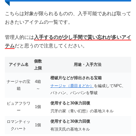
こちらは対象が限られるものの、入手可能であれば取って
おきたいアイテムの一覧です。
管理人的には
入手するのが少し手間で貰い忘れが多いアイ
テム
だと思うので注意してください。
個数
アイテム名
用途・入手方法
上限
橙破片などが排出される宝箱
ナージャの宝
4箱
ナージャ（鹿目まどか）
を編成してNPC、
箱
～
バトハン、バンバンを撃破
使用すると30体力回復
ピュアフラワ
1個
ー
刃牙の家（青い幻想）の基地スキル
使用すると30体力回復
ロマンティッ
1個
クハート
有頂天氏の基地スキル