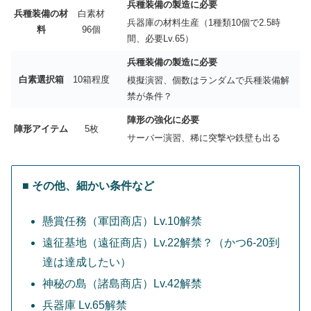
兵種装備の製造に必要
兵種装備の材
白素材
兵器庫の材料生産（1種類10個で2.5時
料
96個
間、必要Lv.65）
兵種装備の製造に必要
白素選択箱
10箱程度
模擬演習、個数はランダムで兵種装備解
禁が条件？
陣形の強化に必要
陣形アイテム
5枚
サーバー演習、稀に突撃や鉄壁も出る
■ その他、細かい条件など
懸賞任務（軍団商店）Lv.10解禁
遠征基地（遠征商店）Lv.22解禁？（かつ6-20到
達は達成したい）
神秘の島（諸島商店）Lv.42解禁
兵器庫 Lv.65解禁