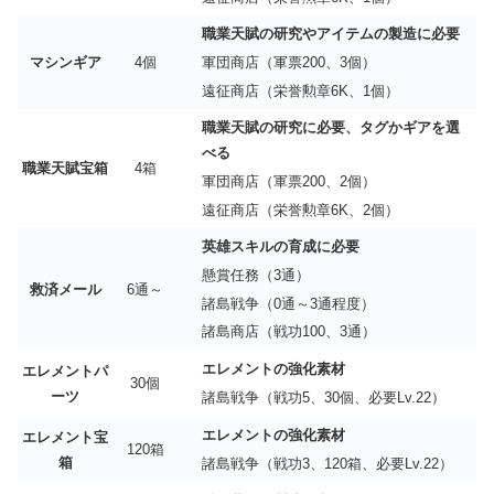
職業天賦の研究やアイテムの製造に必要
マシンギア
4個
軍団商店（軍票200、3個）
遠征商店（栄誉勲章6K、1個）
職業天賦の研究に必要、タグかギアを選
べる
職業天賦宝箱
4箱
軍団商店（軍票200、2個）
遠征商店（栄誉勲章6K、2個）
英雄スキルの育成に必要
懸賞任務（3通）
救済メール
6通～
諸島戦争（0通～3通程度）
諸島商店（戦功100、3通）
エレメントの強化素材
エレメントパ
30個
ーツ
諸島戦争（戦功5、30個、必要Lv.22）
エレメントの強化素材
エレメント宝
120箱
箱
諸島戦争（戦功3、120箱、必要Lv.22）