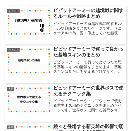
ビビッドアーミーの越境戦に関す
イベント
るルールや戦略まとめ
ビビッドアーミーの新越境戦に関するル
ールや戦略をまとめたページです。リニ
ューアルの為、暫く停止していた越境戦
ですが、2021年4月1日に第一回目の先行
テストが開始され遂に帰ってきました。4
月11日（日）に行われた二回目の先行テ
ビビッドアーミーで買って良かっ
アイテム
ストから本格的...
た基地スキンのまとめ
ビビッドアーミーで買ってよかったと思
う基地スキンの情報をまとめます。基地
スキンは見た目を変えるだけでなく、対
戦や採集が有利になる様々な性能がある
ので長く遊ぶつもりなら欲しい所です。
ただ、安いものでもないので管理人が買
ビビッドアーミーの世界ボスで使
考察
った中でこれはというもの...
えるテクニック集
ビビッドアーミーやトップウォーで使え
る世界ボス用のテクニックをまとめたペ
ージです。世界ボスに関する質問を何度
か頂いていて良い機会だったのでまとめ
てみました。毎日のイベントなだけにき
っちりやろうと思ったら大変ですが、報
続々と登場する新英雄の影響で弱
考察
酬はそこそこ良いので無理...