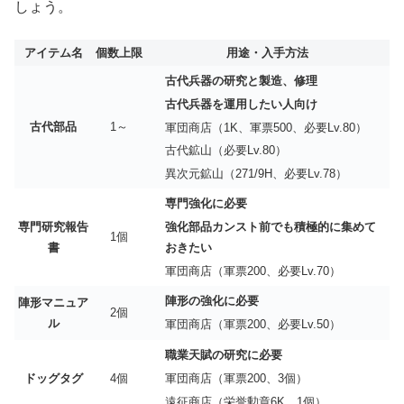
しょう。
アイテム名
個数上限
用途・入手方法
古代兵器の研究と製造、修理
古代兵器を運用したい人向け
古代部品
1～
軍団商店（1K、軍票500、必要Lv.80）
古代鉱山（必要Lv.80）
異次元鉱山（271/9H、必要Lv.78）
専門強化に必要
専門研究報告
強化部品カンスト前でも積極的に集めて
1個
書
おきたい
軍団商店（軍票200、必要Lv.70）
陣形の強化に必要
陣形マニュア
2個
ル
軍団商店（軍票200、必要Lv.50）
職業天賦の研究に必要
ドッグタグ
4個
軍団商店（軍票200、3個）
遠征商店（栄誉勲章6K、1個）