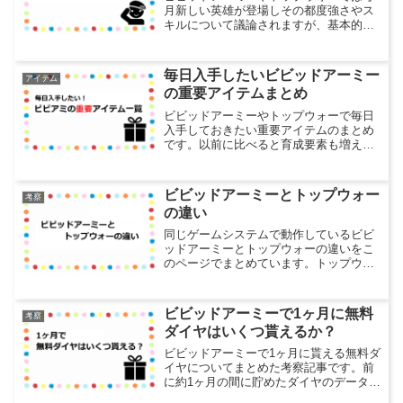
月新しい英雄が登場しその都度強さやス
キルについて議論されますが、基本的に
は新英雄は強い傾向にあるのでその影響
で弱く感じてしまうSSR英雄についてま
とめました。SSR英雄は星5のLv.120にす
毎日入手したいビビッドアーミー
アイテム
るだけでも大...
の重要アイテムまとめ
ビビッドアーミーやトップウォーで毎日
入手しておきたい重要アイテムのまとめ
です。以前に比べると育成要素も増えて
それに必要なアイテムも増えましたが、
沢山あってどれを優先的に集めたら良い
か迷うと思うので、何を収集するのが良
ビビッドアーミーとトップウォー
考察
いか備忘録代わりに書いて...
の違い
同じゲームシステムで動作しているビビ
ッドアーミーとトップウォーの違いをこ
のページでまとめています。トップウォ
ーはビビッドアーミーのパクリと間違わ
れる事が多いのですが、運営元が違った
りキャラクターが違ったりという部分を
ビビッドアーミーで1ヶ月に無料
考察
除けば実際は同じ互換性の...
ダイヤはいくつ貰えるか？
ビビッドアーミーで1ヶ月に貰える無料ダ
イヤについてまとめた考察記事です。前
に約1ヶ月の間に貯めたダイヤのデータを
コメントしてくれた方がいて、面白そう