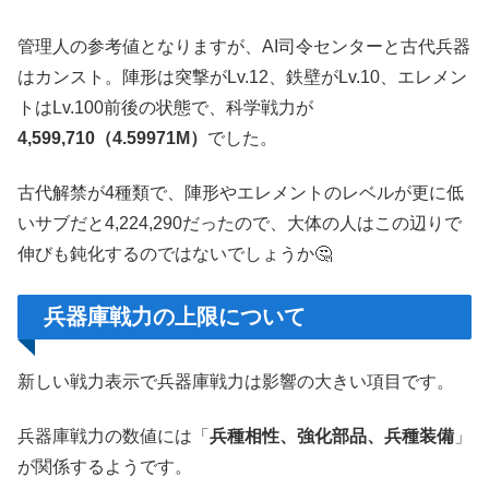
管理人の参考値となりますが、AI司令センターと古代兵器
はカンスト。陣形は突撃がLv.12、鉄壁がLv.10、エレメン
トはLv.100前後の状態で、科学戦力が
4,599,710（4.59971M）
でした。
古代解禁が4種類で、陣形やエレメントのレベルが更に低
いサブだと4,224,290だったので、大体の人はこの辺りで
伸びも鈍化するのではないでしょうか🤔
兵器庫戦力の上限について
新しい戦力表示で兵器庫戦力は影響の大きい項目です。
兵器庫戦力の数値には「
兵種相性、強化部品、兵種装備
」
が関係するようです。