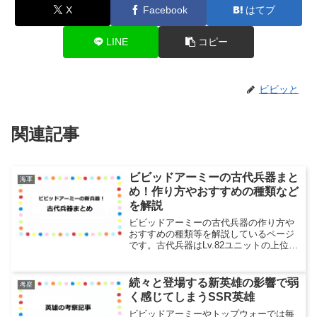
X
Facebook
はてブ
LINE
コピー
ビビッと
関連記事
ビビッドアーミーの古代兵器まと
海軍
め！作り方やおすすめの種類など
を解説
ビビッドアーミーの古代兵器の作り方や
おすすめの種類等を解説しているページ
です。古代兵器はLv.82ユニットの上位互
換に位置づけられる新しい兵器で、通常
兵器には無いバフが付与されていたり、
攻撃回数が違ったりするのが特徴で強い
続々と登場する新英雄の影響で弱
考察
ユニットです。古代...
く感じてしまうSSR英雄
ビビッドアーミーやトップウォーでは毎