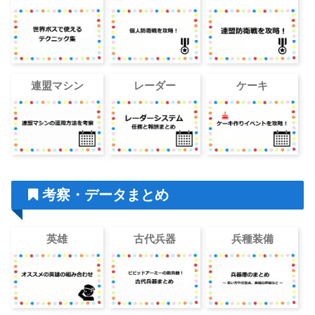
連盟マシン
レーダー
ケーキ
考察・データまとめ
英雄
古代兵器
兵種装備